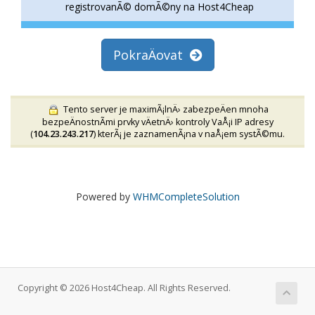
registrovanÃ© domÃ©ny na Host4Cheap
PokraÄovat
Tento server je maximÃ¡lnÄ› zabezpeÄen mnoha
bezpeÄnostnÃ­mi prvky vÄetnÄ› kontroly VaÅ¡i IP adresy
(
104.23.243.217
) kterÃ¡ je zaznamenÃ¡na v naÅ¡em systÃ©mu.
Powered by
WHMCompleteSolution
Copyright © 2026 Host4Cheap. All Rights Reserved.