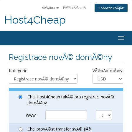
ÄeÅ¡tina
PÅ™ihlÃ¡Å¡enÃ­
Zobrazit koÅ¡Ã­k
Host4Cheap
Togg
navig
Registrace novÃ© domÃ©ny
Kategorie:
VÃ½bÄ›r mÄ›ny:
Chci Host4Cheap takÃ© pro registraci novÃ©
domÃ©ny.
www.
Chci provÃ©st transfer svÃ© jiÅ¾