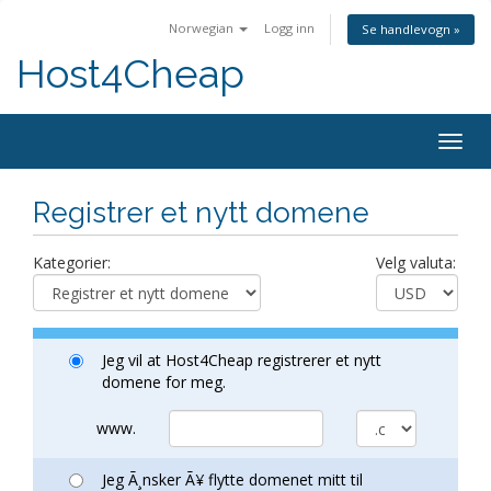
Norwegian
Logg inn
Se handlevogn »
Host4Cheap
Togg
navig
Registrer et nytt domene
Kategorier:
Velg valuta:
Jeg vil at Host4Cheap registrerer et nytt
domene for meg.
www.
Jeg Ã¸nsker Ã¥ flytte domenet mitt til